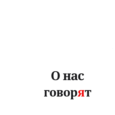
О нас
говор
я
т