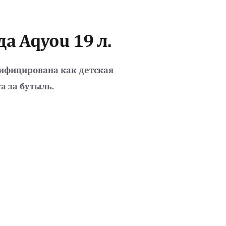
а Aqyou 19 л.
ифицирована как детская 
а за бутыль.