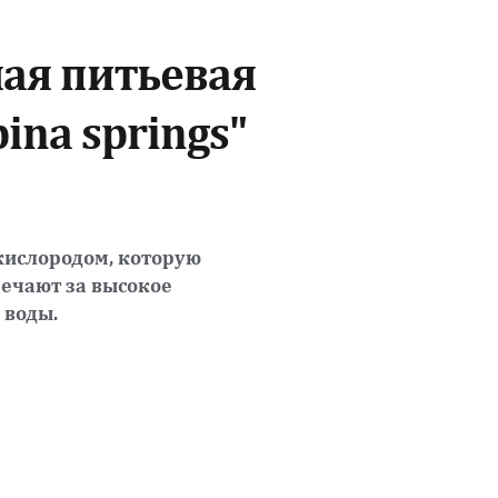
ая питьевая 
ina springs" 
кислородом, которую 
ечают за высокое 
 воды.