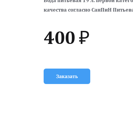
Вода питьевая 19 л. первой катего
качества согласно СанПиН Питьева
400 ₽
Заказать