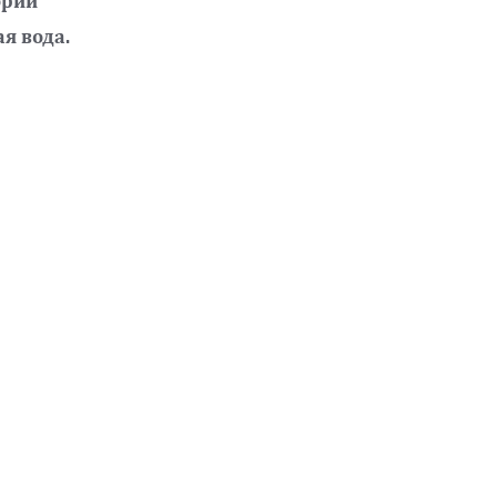
рии 
я вода.