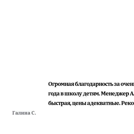
менеджера.
Принимаем вашу
тару.
Огромная благодарность за очен
года в школу детям. Менеджер Ал
быстрая, цены адекватные. Рек
Галина С.