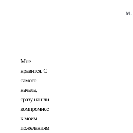
М.
Мне
нравится. С
самого
начала,
сразу нашли
компромисс
к моим
пожеланиям