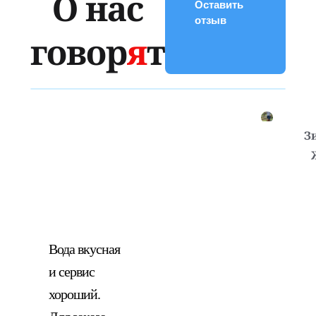
О нас
Оставить
отзыв
говор
я
т
З
Вода вкусная
и сервис
хороший.