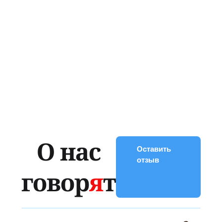
О нас
Оставить
отзыв
говор
я
т