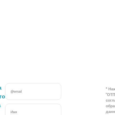
а
* На
"ОТ
го
согл
а
обра
дан