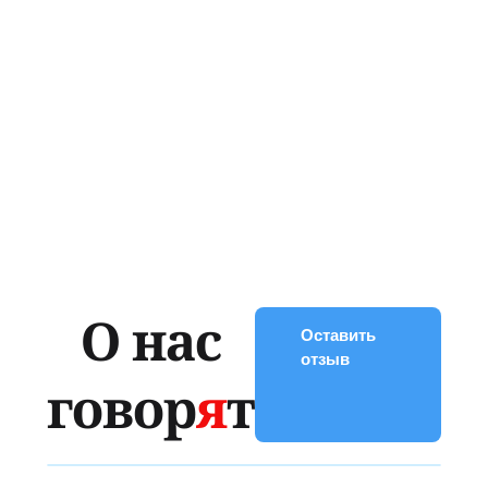
О нас
Оставить
отзыв
говор
я
т