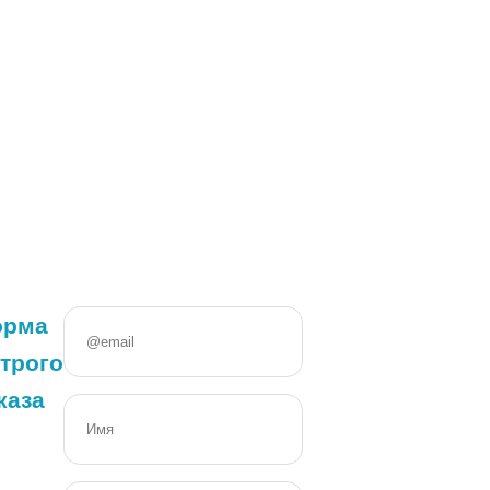
орма
трого
каза